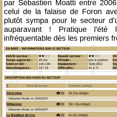
par Sébastien Moatti entre 200
celui de la falaise de Foron av
plutôt sympa pour le secteur d’u
auparavant ! Pratique l’été l
infréquentable dès les premiers fr
EN BREF - INFORMATIONS SUR LE SECTEUR
Intérêt secteur :
Beauté secteur :
Ori
Temps approche :
40 mn
Période :
juin à octobre
Enf
Soleil en été :
14h-19h
Equipement :
Spits Ø10
St
Voies/longueurs :
19 / 19
Difficultés :
4c à 7c
Dén
DESCRIPTION DES VOIES DU SECTEUR
?
Nom de la voie
Cotation (obligé)
Abricotine
[1]
5b (5a obligé)
Sébastien Moatti, en 2006/2007
Williamine
[1]
5b+ (5a obligé)
Sébastien Moatti, en 2006/2007
Le Bouilleur de Cru
[1]
4c (4c obligé)