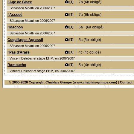
l'Age de Glace
[1]
7b (6b obligé)
Sébastien Moatti, en 2006/2007
l'Accoué
[1]
7a (6b obligé)
Sébastien Moatti, en 2006/2007
l'Machon
[1]
6a+ (6a obligé)
Sébastien Moatti, en 2006/2007
Coquillages Agressif
[1]
5c (5b obligé)
Sébastien Moatti, en 2006/2007
l'Pas d'Arare
[1]
4c (4c obligé)
Vincent Delebar et stage EHM, en 2006/2007
Ramoucho
[1]
5a (4c obligé)
Vincent Delebar et stage EHM, en 2006/2007
© 2000-2026 Copyright Chablais Grimpe (www.chablais-grimpe.com)
|
Contact