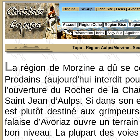
Origine
|
Ski-Alpi
|
Plan Site
|
Liens
|
Avec f
Accueil
Région Oche
Région Bise
Régio
Présentation
Index
Sagy Sud
Aiguillett
Topo - Région Aulps/Morzine - Sect
L
a région de Morzine a dû se co
Prodains (aujourd’hui interdit po
l’ouverture du Rocher de la Ch
Saint Jean d’Aulps. Si dans son 
est plutôt destiné aux grimpeur
falaise d’Avoriaz ouvre un terrai
bon niveau. La plupart des voies 